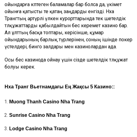
ойындарға көптеген баламалар бар болса да, үкімет
ойынға қатысты өте қатаң заңдарды енгізді. Нха
Трангтың әртүрлі үлкен курорттарында тек шетелдік
төлқұжаттарды қабылдайтын бес керемет казино бар.
Ал ұлттың басқа топтары, керісінше, құмар
ойындарының барлық түрлерінен, соның ішінде покер
үстелдері, бинго залдары мен казинолардан ада.
Осы бес казинода ойнау үшін сізде шетелдік төлқұжат
болуы керек.
Нха Транг Вьетнамдағы Ең Жақсы 5 Казино::
Muong Thanh Casino Nha Trang
Sunrise Casino Nha Trang
Lodge Casino Nha Trang