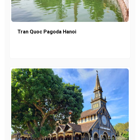
Tran Quoc Pagoda Hanoi