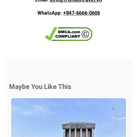
WhatsApp:
+847-6666-0606
Maybe You Like This