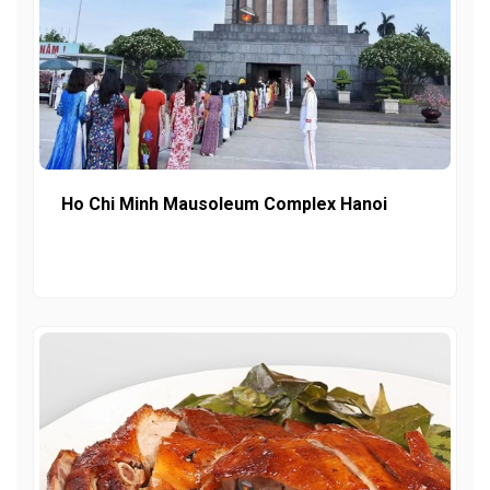
Ho Chi Minh Mausoleum Complex Hanoi