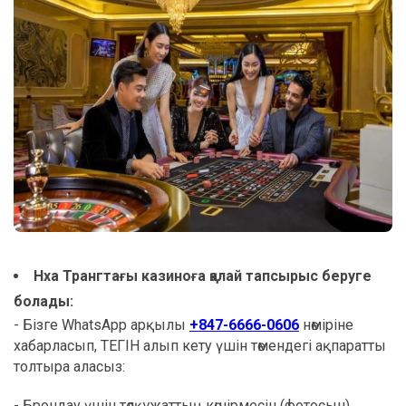
Нха Трангтағы казиноға қалай тапсырыс беруге
болады:
- Бізге WhatsApp арқылы
+847-6666-0606
нөміріне
хабарласып, ТЕГІН алып кету үшін төмендегі ақпаратты
толтыра аласыз:
- Брондау үшін төлқұжаттың көшірмесін (фотосын)