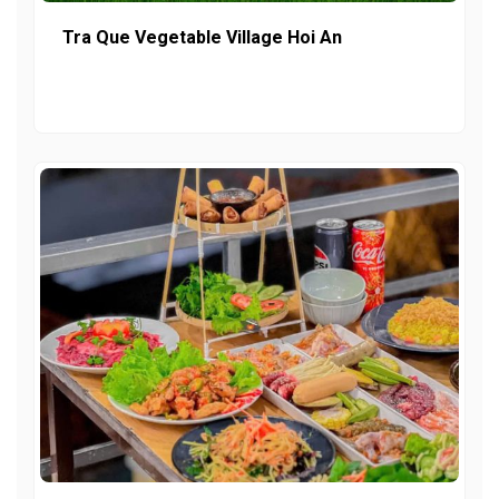
Tra Que Vegetable Village Hoi An